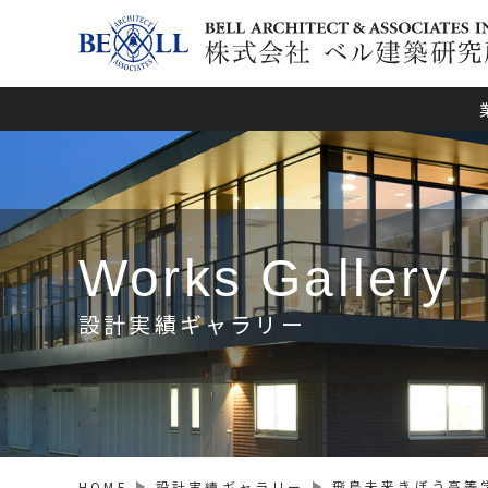
設計業務
土地活用
耐震診断
Works
Gallery
設計実績ギャラリー
飛鳥未来きぼう高等
HOME
設計実績ギャラリー