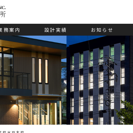
業務案内
設計実績
お知らせ
コンサルティング
・大規模修繕
設計実績ギャラリー
設計実績リスト
学校水戸本校