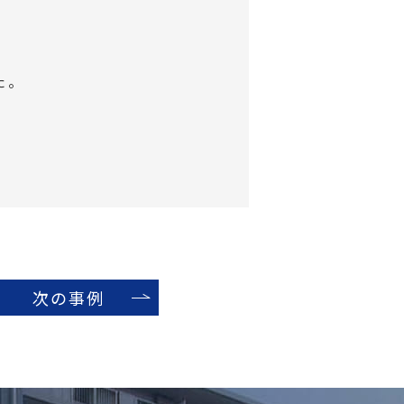
た。
次の事例